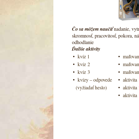
Čo sa môžem naučiť
nadanie, vytr
skromnosť, pracovitosť, pokora, ná
odhodlanie
Ďalšie aktivity
•
kvíz 1
•
maľovan
•
kvíz 2
•
maľovan
•
kvíz 3
•
maľovan
•
kvízy – odpovede
•
aktivita
(vyžiadať heslo)
•
aktivita
•
aktivita