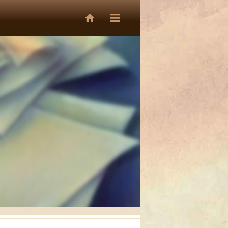
Hrdinovia
a
géniovia