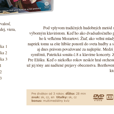
valosť,
Pod vplyvom tradičných hudobných metód sv
dej, viera,
výborným klaviristom. Keď ho ako dvadsaťročného p
ho k veľkému Mozartovi. Žiaľ, ako veľmi mladý
napriek tomu sa ešte hlbšie ponoril do sveta hudby a
ka 1
aj dnes právom považované za najlepšie. Medzi j
ka 2
symfónii, Patetická sonáta č.8 a klavírne koncerty. 
ka 3
Pre Elišku. Keď o niekoľko rokov neskôr hral orches
už jej tóny ani nadšené prejavy obecenstva. Beethoven
 1
kt
 2
 3