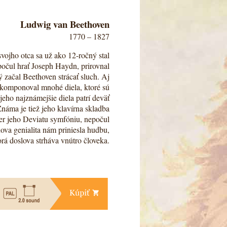
Ľudia,
Ludwig van Beethoven
1770 – 1827
sny,
veľké
ojho otca sa už ako 12-ročný stal
očul hrať Joseph Haydn, prirovnal
činy
 začal Beethoven strácať sluch. Aj
 skomponoval mnohé diela, ktoré sú
eho najznámejšie diela patrí deväť
Známa je tiež jeho klavírna skladba
ter jeho Deviatu symfóniu, nepočul
ova genialita nám priniesla hudbu,
orá doslova strháva vnútro človeka.